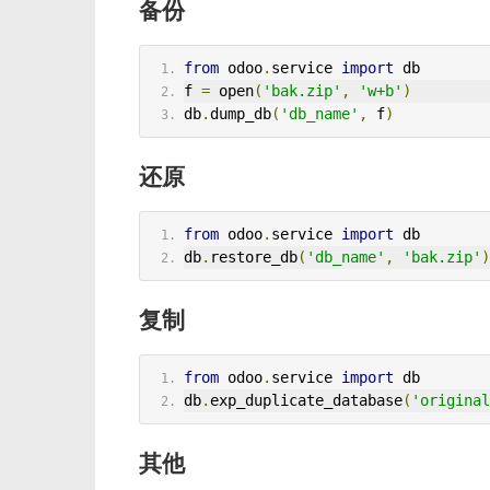
备份
from
 odoo
.
service 
import
 db
f 
=
 open
(
'bak.zip'
,
'w+b'
)
db
.
dump_db
(
'db_name'
,
 f
)
还原
from
 odoo
.
service 
import
 db
db
.
restore_db
(
'db_name'
,
'bak.zip'
)
复制
from
 odoo
.
service 
import
 db
db
.
exp_duplicate_database
(
'original
其他