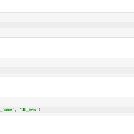
_name'
,
'db_new'
)