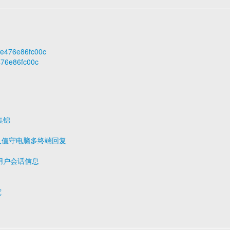
ffe476e86fc00c
476e86fc00c
集锦
专人值守电脑多终端回复
前的用户会话信息
究