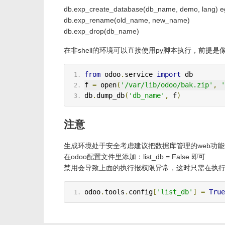
db.exp_create_database(db_name, demo, lang)
db.exp_rename(old_name, new_name)
db.exp_drop(db_name)
在非shell的环境可以直接使用py脚本执行，前提是像
from
 odoo
.
service 
import
 db
f 
=
 open
(
'/var/lib/odoo/bak.zip'
,
'
db
.
dump_db
(
'db_name'
,
 f
)
注意
生成环境处于安全考虑建议把数据库管理的web功
在odoo配置文件里添加：list_db = False 即可
禁用会导致上面的执行报权限异常，这时只需在执
odoo
.
tools
.
config
[
'list_db'
]
=
True