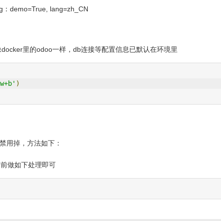
 eg：demo=True, lang=zh_CN
docker里的odoo一样，db连接等配置信息已默认在环境里
w+b'
)
能禁用掉，方法如下：
行前做如下处理即可