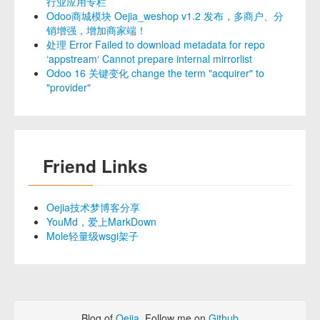
行业应用专栏
Odoo商城模块 Oejia_weshop v1.2 发布，多商户、分
销增强，增加商家端！
处理 Error Failed to download metadata for repo
‘appstream‘ Cannot prepare internal mirrorlist
Odoo 16 关键变化 change the term "acquirer" to
"provider"
Friend Links
Oejia技术梦博客分享
YouMd，爱上MarkDown
Mole轻量级wsgi架子
Blog of
Oejia
. Follow me on
Github