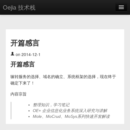
Oejia 技术栈
首页
应用市场
开篇感言
方案
OE学院
on 2014-12-1
开篇感言
分享
关于
辗转服务的选择、域名的确立、系统框架的选择，现在终于
确定下来了！
编辑器
内容宗旨
登录
整理知识，学习笔记
OE+ 企业信息化业务系统深入研究与讲解
Mole、MoCrud、MoSys系列快速开发解读