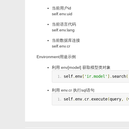
当前用户id
self.env.uid
当前语言代码
self.env.lang
当前数据库连接
self.env.cr
Environment用途示例
利用 env[model] 获取模型类对象
self
.
env
[
'ir.model'
].
search
(
利用 env.cr 执行sql语句
self
.
env
.
cr
.
execute
(
query
,
(