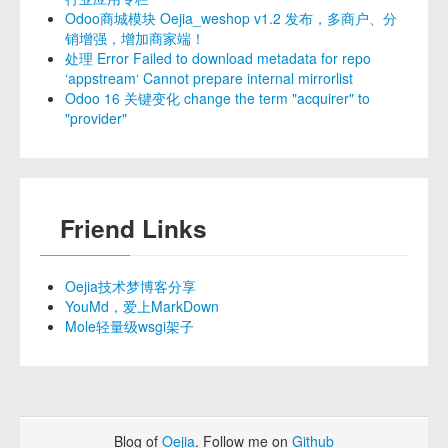
Odoo商城模块 Oejia_weshop v1.2 发布，多商户、分
销增强，增加商家端！
处理 Error Failed to download metadata for repo
‘appstream‘ Cannot prepare internal mirrorlist
Odoo 16 关键变化 change the term "acquirer" to
"provider"
Friend Links
Oejia技术梦博客分享
YouMd，爱上MarkDown
Mole轻量级wsgi架子
Blog of
Oejia
. Follow me on
Github