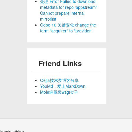
处理 Error Failed to download
metadata for repo ‘appstream‘
Cannot prepare internal
mirrorlist
Odoo 16 关键变化 change the
term "acquirer" to "provider"
Friend Links
Oejia技术梦博客分享
YouMd，爱上MarkDown
Mole轻量级wsgi架子
lanninin/blog