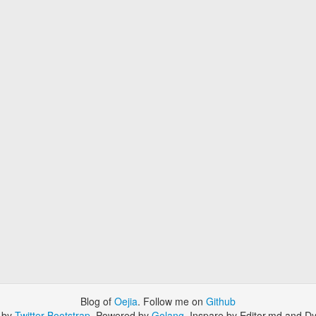
Blog of
Oejia
. Follow me on
Github
 by
Twitter Bootstrap
. Powered by
Golang
. Inspare by Editor.md and Dy