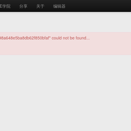
E学院
分享
关于
编辑器
c98a648e5ba8db62f850bfaf" could not be found...