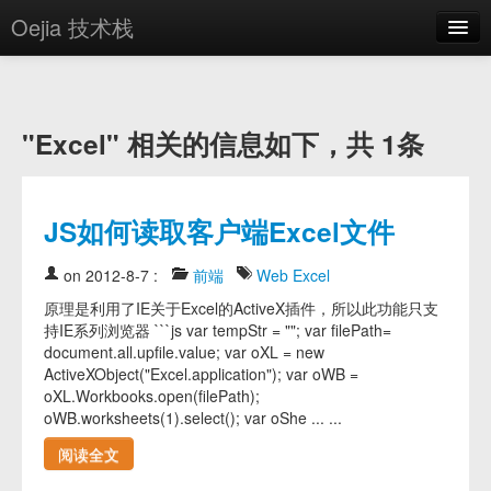
Oejia 技术栈
首页
应用市场
"Excel" 相关的信息如下，共 1条
方案
OE学院
JS如何读取客户端Excel文件
分享
on 2012-8-7
:
前端
Web
Excel
关于
原理是利用了IE关于Excel的ActiveX插件，所以此功能只支
持IE系列浏览器 ```js var tempStr = ""; var filePath=
编辑器
document.all.upfile.value; var oXL = new
ActiveXObject("Excel.application"); var oWB =
登录
oXL.Workbooks.open(filePath);
oWB.worksheets(1).select(); var oShe ... ...
阅读全文