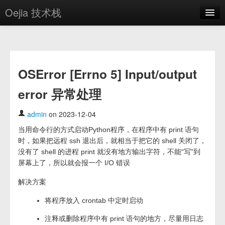
Oejia 技术栈
首页
应用市场
OSError [Errno 5] Input/output
方案
error 异常处理
OE学院
分享
admin
on 2023-12-04
当用命令行的方式启动Python程序，在程序中有 print 语句
关于
时，如果把远程 ssh 退出后，就相当于把它的 shell 关闭了，
编辑器
没有了 shell 的进程 print 就没有地方输出字符，不能“写”到
屏幕上了，所以就会报一个 I/O 错误
登录
解决方案
将程序放入 crontab 中定时启动
注释或删除程序中有 print 语句的地方，尽量用日志