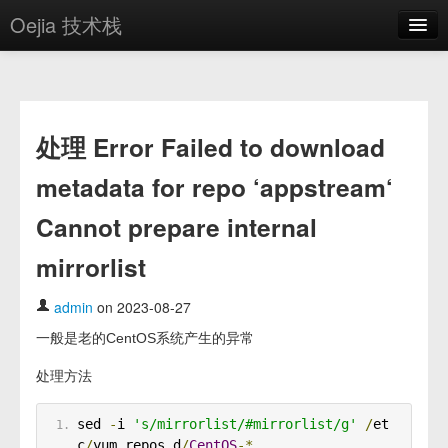
Oejia 技术栈
首页
应用市场
处理 Error Failed to download
方案
metadata for repo ‘appstream‘
OE学院
Cannot prepare internal
分享
mirrorlist
关于
编辑器
admin
on 2023-08-27
一般是老的CentOS系统产生的异常
登录
处理方法
sed 
-
i 
's/mirrorlist/#mirrorlist/g'
/
et
c
/
yum
.
repos
.
d
/
CentOS
-*