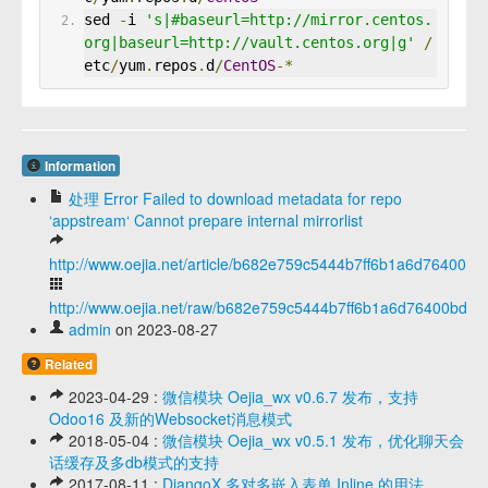
sed 
-
i 
's|#baseurl=http://mirror.centos.
org|baseurl=http://vault.centos.org|g'
/
etc
/
yum
.
repos
.
d
/
CentOS
-*
Information
处理 Error Failed to download metadata for repo
‘appstream‘ Cannot prepare internal mirrorlist
http://www.oejia.net/article/b682e759c5444b7ff6b1a6d76400bd
http://www.oejia.net/raw/b682e759c5444b7ff6b1a6d76400bd45
admin
on 2023-08-27
Related
2023-04-29 :
微信模块 Oejia_wx v0.6.7 发布，支持
Odoo16 及新的Websocket消息模式
2018-05-04 :
微信模块 Oejia_wx v0.5.1 发布，优化聊天会
话缓存及多db模式的支持
2017-08-11 :
DjangoX 多对多嵌入表单 Inline 的用法