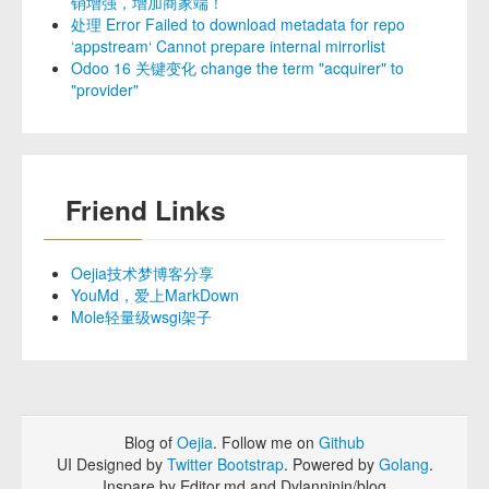
销增强，增加商家端！
处理 Error Failed to download metadata for repo
‘appstream‘ Cannot prepare internal mirrorlist
Odoo 16 关键变化 change the term "acquirer" to
"provider"
Friend Links
Oejia技术梦博客分享
YouMd，爱上MarkDown
Mole轻量级wsgi架子
Blog of
Oejia
. Follow me on
Github
UI Designed by
Twitter Bootstrap
. Powered by
Golang
.
Inspare by Editor.md and Dylanninin/blog