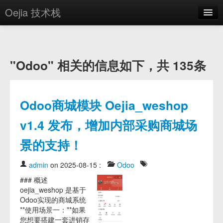
Oejia 技术栈
首页
应用市场
"Odoo" 相关的信息如下，共 135条
方案
OE学院
Odoo商城模块 Oejia_weshop
分享
v1.4 发布，增加内部采购商城场
关于
景的支持！
编辑器
admin
on 2025-08-15
:
Odoo
登录
### 概述
oejia_weshop 是基于
Odoo实现的商城系统
**使用场景一：**如果
您想要搭建一套进销存