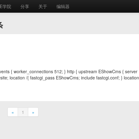
E学院
分享
关于
编辑器
条
 events { worker_connections 512; } http { upstream EShowCms { server
te; location /{ fastcgi_pass EShowCms; include fastcgi.conf; } location / 
«
1
»