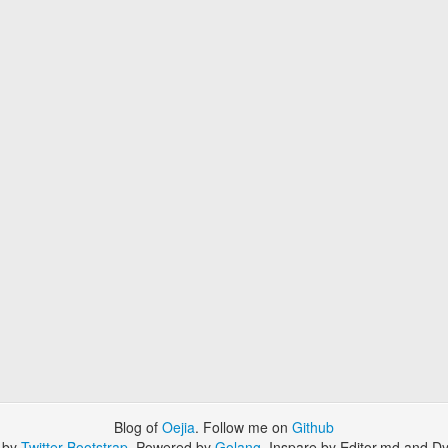
Blog of
Oejia
. Follow me on
Github
 by
Twitter Bootstrap
. Powered by
Golang
. Inspare by Editor.md and Dy