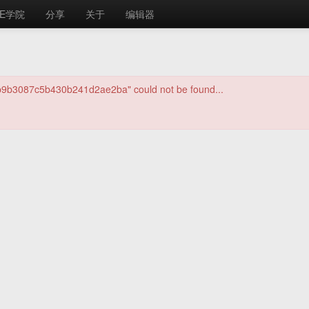
E学院
分享
关于
编辑器
1b9b3087c5b430b241d2ae2ba" could not be found...