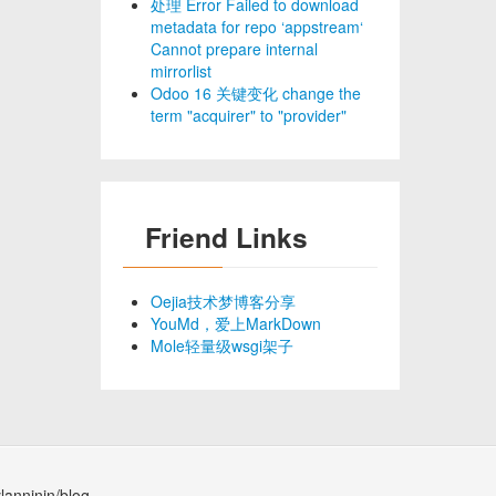
处理 Error Failed to download
metadata for repo ‘appstream‘
Cannot prepare internal
mirrorlist
Odoo 16 关键变化 change the
term "acquirer" to "provider"
Friend Links
Oejia技术梦博客分享
YouMd，爱上MarkDown
Mole轻量级wsgi架子
lanninin/blog