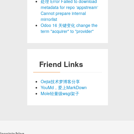
处理 Error Failed to download
metadata for repo ‘appstream‘
Cannot prepare internal
mirrorlist
Odoo 16 关键变化 change the
term "acquirer" to "provider"
Friend Links
Oejia技术梦博客分享
YouMd，爱上MarkDown
Mole轻量级wsgi架子
lanninin/blog