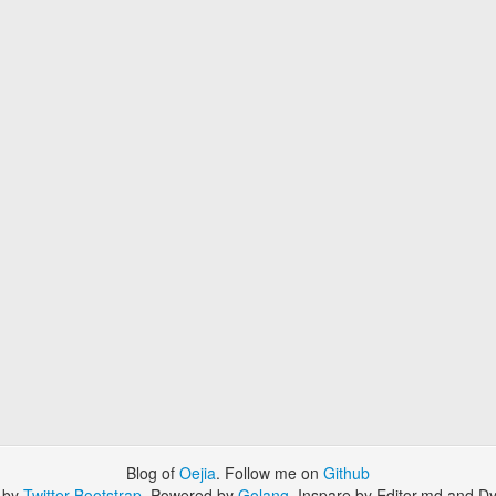
Blog of
Oejia
. Follow me on
Github
 by
Twitter Bootstrap
. Powered by
Golang
. Inspare by Editor.md and Dy