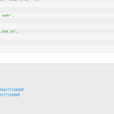
 user'
,
.xxx.cn'
,
0f0d17710956ff
0d17710956ff