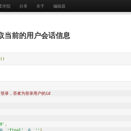
E学院
分享
关于
编辑器
r里获取当前的用户会话信息
()
没有登录，否者为登录用户的id
8'
,
0
,
'final'
,
0
,
''
),