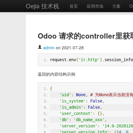
Oejia 技术栈
首页
应用市场
方案
O
Odoo 请求的controlle
admin
on 2021-07-28
request
.
env
[
'ir.http'
].
session_info
返回的内容结构示例:
{
'uid'
:
None
,
# 为None表示当前
'is_system'
:
False
,
'is_admin'
:
False
,
'user_context'
:
{},
'db'
:
'db_name_xxx'
,
'server_version'
:
'14.0-2020120
'server_version_info'
:
(
14
,
0
,