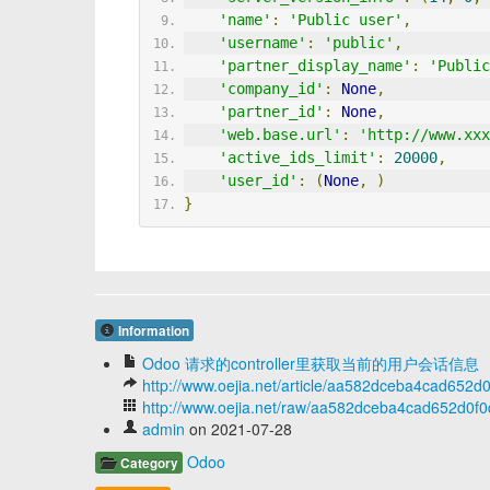
'name'
:
'Public user'
,
'username'
:
'public'
,
'partner_display_name'
:
'Public
'company_id'
:
None
,
'partner_id'
:
None
,
'web.base.url'
:
'http://www.xxx
'active_ids_limit'
:
20000
,
'user_id'
:
(
None
,
)
}
Information
Odoo 请求的controller里获取当前的用户会话信息
http://www.oejia.net/article/aa582dceba4cad652d
http://www.oejia.net/raw/aa582dceba4cad652d0f
admin
on 2021-07-28
Odoo
Category