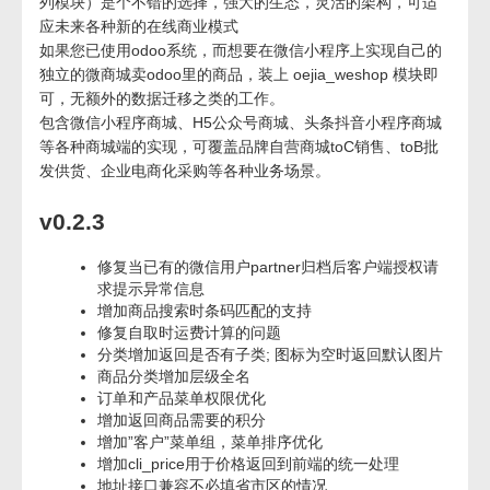
列模块）是个不错的选择，强大的生态，灵活的架构，可适
应未来各种新的在线商业模式
如果您已使用odoo系统，而想要在微信小程序上实现自己的
独立的微商城卖odoo里的商品，装上 oejia_weshop 模块即
可，无额外的数据迁移之类的工作。
包含微信小程序商城、H5公众号商城、头条抖音小程序商城
等各种商城端的实现，可覆盖品牌自营商城toC销售、toB批
发供货、企业电商化采购等各种业务场景。
v0.2.3
修复当已有的微信用户partner归档后客户端授权请
求提示异常信息
增加商品搜索时条码匹配的支持
修复自取时运费计算的问题
分类增加返回是否有子类; 图标为空时返回默认图片
商品分类增加层级全名
订单和产品菜单权限优化
增加返回商品需要的积分
增加”客户”菜单组，菜单排序优化
增加cli_price用于价格返回到前端的统一处理
地址接口兼容不必填省市区的情况