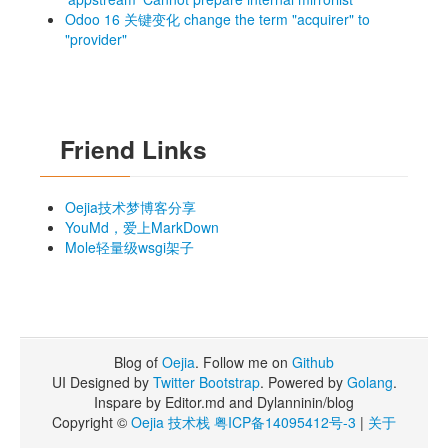
Odoo 16 关键变化 change the term "acquirer" to
"provider"
Friend Links
Oejia技术梦博客分享
YouMd，爱上MarkDown
Mole轻量级wsgi架子
Blog of
Oejia
. Follow me on
Github
UI Designed by
Twitter Bootstrap
. Powered by
Golang
.
Inspare by Editor.md and Dylanninin/blog
Copyright ©
Oejia 技术栈
粤ICP备14095412号-3
|
关于