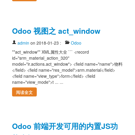
Odoo 视图之 act_window
admin
on 2018-01-23
:
Odoo
**act_window** XML属性大全 ``` <record
id="srm_material_action_320"
model="ir.actions.act_window"> <field name="name">物料
</field> <field name="res_model">srm.material</field>
<field name="view_type">form</field> <field
name="view_mode">t ... ...
阅读全文
Odoo 前端开发可用的内置JS功