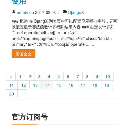
使用
admin
on 2017-08-10
:
DjangoX
### 概述 在 DjangX 列表页中可以配置显示哪些字段，还可
以配置显示哪些函数计算得到结果内容 ### 自定义计算列
``` def operate(self, obj): return '<a
href="/xadmin/page/publishlist/?ids=%s" class="btn btn-
primary" id="">发布</a>'%obj.id operate ... ...
阅读全文
«
1
2
3
4
5
6
7
8
9
10
11
12
13
14
15
16
17
18
19
20
»
官方订阅号