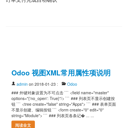
Odoo 视图XML常用属性项说明
admin
on 2018-01-23
:
Odoo
### 外键对象设置为不可点击 ``` <field name="master"
options="{'no_open': True}"/> ``` ### 列表页不显示创建按
钮 ``` <tree create="false" string="Apps"> ``` ### 表单页面
不显示创建、编辑按钮 ``` <form create="0" edit="0"
string="Module"> ``` ### 列表页各条记� ... ...
阅读全文