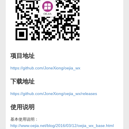
项目地址
https://github.com/JoneXiong/oejia_wx
下载地址
https://github.com/JoneXiong/oejia_wx/releases
使用说明
基本使用说明：
http://www.oejia.net/blog/2016/03/12/oejia_wx_base.html