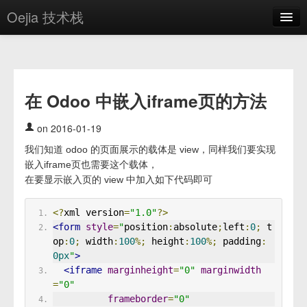
Oejia 技术栈
首页
应用市场
在 Odoo 中嵌入iframe页的方法
方案
OE学院
on 2016-01-19
我们知道 odoo 的页面展示的载体是 view，同样我们要实现
分享
嵌入iframe页也需要这个载体，
关于
在要显示嵌入页的 view 中加入如下代码即可
编辑器
<?
xml version
=
"1.0"
?>
<form
style
=
"
position
:
absolute
;
left
:
0
;
 t
登录
op
:
0
;
 width
:
100
%;
 height
:
100
%;
 padding
:
0px
"
>
<iframe
marginheight
=
"0"
marginwidth
=
"0"
frameborder
=
"0"