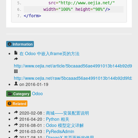
src
=
"http://www.oejia.net/"
width
=
"100%"
height
=
"98%"
/>
</form>
Information
在 Odoo 中嵌入iframe页的方法
http://www.oejia.net/article/5bcaaad56ae4991013b144b92d9fd
http://www.oejia.net/raw/5bcaaad56ae4991013b144b92d9fd26
on 2016-01-19
Odoo
Category
Related
2020-02-08 :
商城——安装配置说明
2016-04-20 :
Python 相关
2016-08-01 :
Odoo 模型定义详解
2016-03-03 :
PyRedisAdmin
2017-08-10 :
DjangoX 首页面板的使用