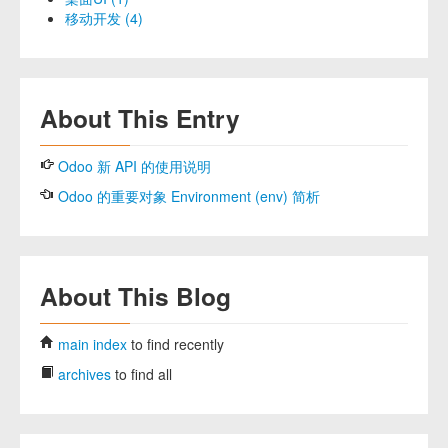
移动开发 (4)
About This Entry
Odoo 新 API 的使用说明
Odoo 的重要对象 Environment (env) 简析
About This Blog
main index
to find recently
archives
to find all