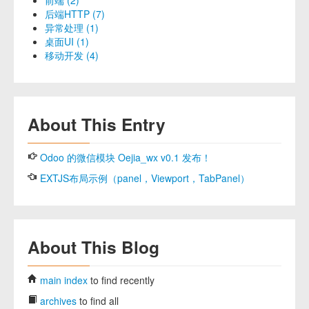
前端 (2)
后端HTTP (7)
异常处理 (1)
桌面UI (1)
移动开发 (4)
About This Entry
Odoo 的微信模块 Oejia_wx v0.1 发布！
EXTJS布局示例（panel，Viewport，TabPanel）
About This Blog
main index
to find recently
archives
to find all