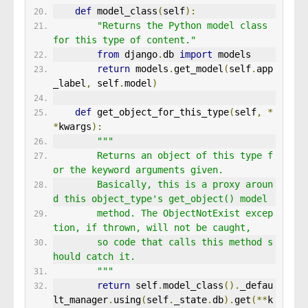
def
 model_class
(
self
):
"Returns the Python model class 
for this type of content."
from
 django
.
db 
import
 models
return
 models
.
get_model
(
self
.
app
_label
,
 self
.
model
)
def
 get_object_for_this_type
(
self
,
*
*
kwargs
):
"""
        Returns an object of this type f
or the keyword arguments given.
        Basically, this is a proxy aroun
d this object_type's get_object() model
        method. The ObjectNotExist excep
tion, if thrown, will not be caught,
        so code that calls this method s
hould catch it.
        """
return
 self
.
model_class
().
_defau
lt_manager
.
using
(
self
.
_state
.
db
).
get
(**
k