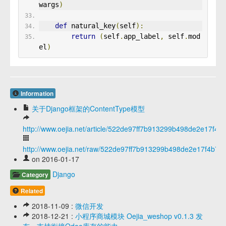
wargs
)
def
 natural_key
(
self
):
return
(
self
.
app_label
,
 self
.
mod
el
)
Information
关于Django框架的ContentType模型
http://www.oejia.net/article/522de97ff7b913299b498de2e17f4b
http://www.oejia.net/raw/522de97ff7b913299b498de2e17f4b7e
on 2016-01-17
Django
Category
Related
2018-11-09 :
微信开发
2018-12-21 :
小程序商城模块 Oejia_weshop v0.1.3 发