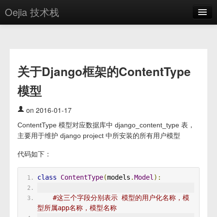
Oejia 技术栈
首页
应用市场
关于Django框架的ContentType
方案
模型
OE学院
分享
on 2016-01-17
ContentType 模型对应数据库中 django_content_type 表，
关于
主要用于维护 django project 中所安装的所有用户模型
编辑器
代码如下：
登录
class
ContentType
(
models
.
Model
):
#这三个字段分别表示 模型的用户化名称，模
型所属app名称，模型名称