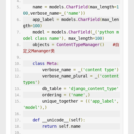
    name 
=
 models
.
CharField
(
max_length
=
1
00
,
verbose_name
=
_
(
'name'
))
    app_label 
=
 models
.
CharField
(
max_len
gth
=
100
)
    model 
=
 models
.
CharField
(
_
(
'python m
odel class name'
),
 max_length
=
100
)
    objects 
=
ContentTypeManager
()　　
#自
定义Mananger类
class
Meta
:
        verbose_name 
=
 _
(
'content type'
)
        verbose_name_plural 
=
 _
(
'content 
types'
)
        db_table 
=
'django_content_type'
        ordering 
=
(
'name'
,)
        unique_together 
=
((
'app_label'
,
'model'
),)
def
 __unicode__
(
self
):
return
 self
.
name