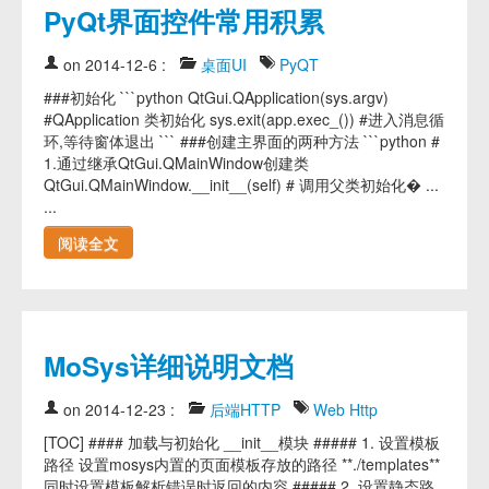
PyQt界面控件常用积累
on 2014-12-6
:
桌面UI
PyQT
###初始化 ```python QtGui.QApplication(sys.argv)
#QApplication 类初始化 sys.exit(app.exec_()) #进入消息循
环,等待窗体退出 ``` ###创建主界面的两种方法 ```python #
1.通过继承QtGui.QMainWindow创建类
QtGui.QMainWindow.__init__(self) # 调用父类初始化� ...
...
阅读全文
MoSys详细说明文档
on 2014-12-23
:
后端HTTP
Web
Http
[TOC] #### 加载与初始化 __init__模块 ##### 1. 设置模板
路径 设置mosys内置的页面模板存放的路径 **./templates**
同时设置模板解析错误时返回的内容 ##### 2. 设置静态路