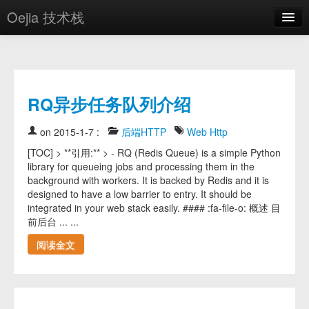
Oejia 技术栈
首页
应用市场
RQ异步任务队列介绍
方案
OE学院
on 2015-1-7
:
后端HTTP
Web
Http
[TOC] > **引用:** > - RQ (Redis Queue) is a simple Python
分享
library for queueing jobs and processing them in the
background with workers. It is backed by Redis and it is
关于
designed to have a low barrier to entry. It should be
integrated in your web stack easily. #### :fa-file-o: 概述 目
编辑器
前后台 ... ...
登录
阅读全文