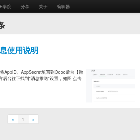
E学院
分享
关于
编辑器
条
消息使用说明
ID、AppSecret填写到Odoo后台【微
方后台往下找到“消息推送”设置，如图 点击
«
1
»