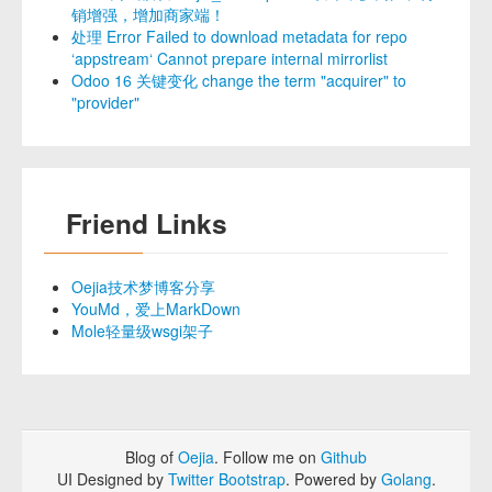
销增强，增加商家端！
处理 Error Failed to download metadata for repo
‘appstream‘ Cannot prepare internal mirrorlist
Odoo 16 关键变化 change the term "acquirer" to
"provider"
Friend Links
Oejia技术梦博客分享
YouMd，爱上MarkDown
Mole轻量级wsgi架子
Blog of
Oejia
. Follow me on
Github
UI Designed by
Twitter Bootstrap
. Powered by
Golang
.