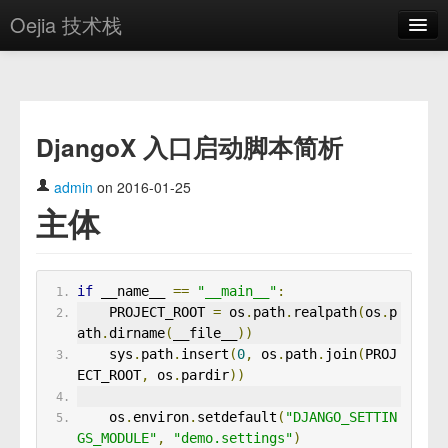
Oejia 技术栈
首页
应用市场
DjangoX 入口启动脚本简析
方案
OE学院
admin
on 2016-01-25
主体
分享
关于
if
 __name__ 
==
"__main__"
:
编辑器
    PROJECT_ROOT 
=
 os
.
path
.
realpath
(
os
.
p
ath
.
dirname
(
__file__
))
登录
    sys
.
path
.
insert
(
0
,
 os
.
path
.
join
(
PROJ
ECT_ROOT
,
 os
.
pardir
))
    os
.
environ
.
setdefault
(
"DJANGO_SETTIN
GS_MODULE"
,
"demo.settings"
)