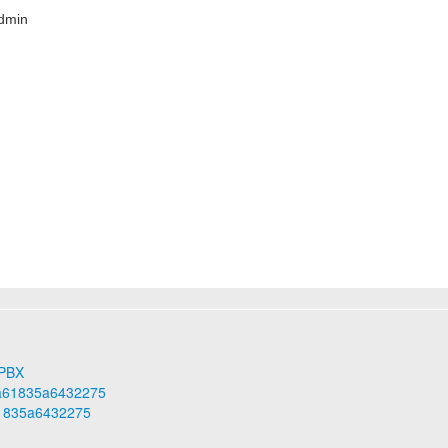
dmin
PBX
39a61835a6432275
61835a6432275