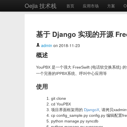
Oejia 技术栈
首页
应用市场
方案
O
基于 Django 实现的开源 Free
admin
on 2018-11-23
概述
YouPBX 是一个强大 FreeSwift (电话软交换
一个完善的IPPBX系统、呼叫中心应用等
使用
git clone
cd YouPBX
项目界面框架用的
DjangoX
, 请拷贝xadm
cp config_sample.py config.py 编辑配置
python manage.py syncdb
python manage.py runserver