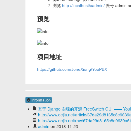
浏览
http://localhost/xadmin/
账号 admin a
预览
项目地址
https://github.com/JoneXiong/YouPBX
Information
基于 Django 实现的开源 FreeSwitch GUI —— You
http://www.oejia.net/article/67da29d8165c8e96
http://www.oejia.net/raw/67da29d8165c8e9639a
admin
on 2018-11-23