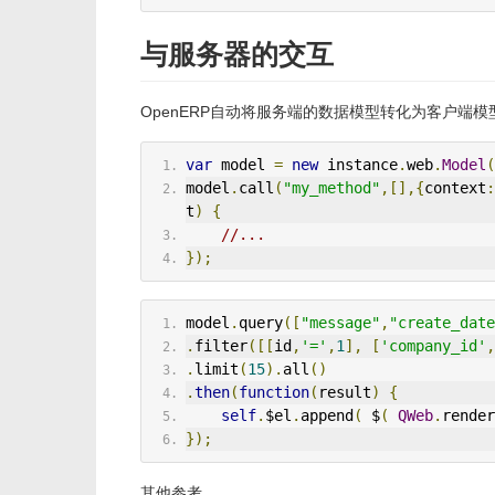
与服务器的交互
OpenERP自动将服务端的数据模型转化为客户端
var
 model 
=
new
 instance
.
web
.
Model
(
model
.
call
(
"my_method"
,[],{
context
:
t
)
{
//...
});
model
.
query
([
"message"
,
"create_date
.
filter
([[
id
,
'='
,
1
],
[
'company_id'
,
.
limit
(
15
).
all
()
.
then
(
function
(
result
)
{
self
.
$el
.
append
(
 $
(
QWeb
.
render
});
其他参考