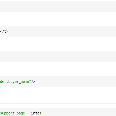
</t>
der.buyer_memo"
/>
support_page'
,
 info
)