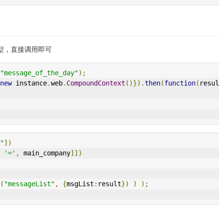
模型，直接调用即可
"message_of_the_day"
);
new
 instance
.
web
.
CompoundContext
()}).
then
(
function
(
resul
"
])
'='
,
 main_company
]])
(
"messageList"
,
{
msgList
:
result
})
)
);