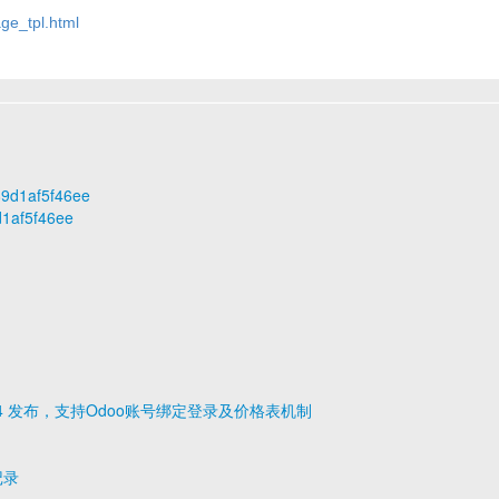
ge_tpl.html
889d1af5f46ee
d1af5f46ee
0.1.4 发布，支持Odoo账号绑定登录及价格表机制
记录