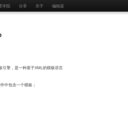
E学院
分享
关于
编辑器
b
户端模板引擎，是一种基于XML的模板语言
文件中包含一个模板；