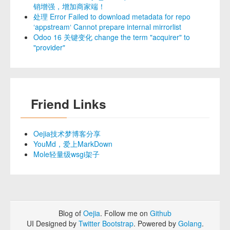
销增强，增加商家端！
处理 Error Failed to download metadata for repo
‘appstream‘ Cannot prepare internal mirrorlist
Odoo 16 关键变化 change the term "acquirer" to
"provider"
Friend Links
Oejia技术梦博客分享
YouMd，爱上MarkDown
Mole轻量级wsgi架子
Blog of
Oejia
. Follow me on
Github
UI Designed by
Twitter Bootstrap
. Powered by
Golang
.