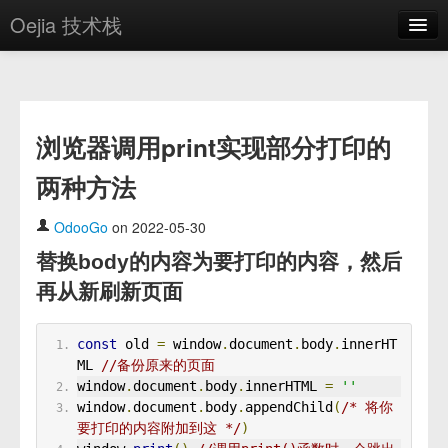
Oejia 技术栈
首页
应用市场
浏览器调用print实现部分打印的
方案
两种方法
OE学院
分享
OdooGo
on 2022-05-30
替换body的内容为要打印的内容，然后
关于
再从新刷新页面
编辑器
const
 old 
=
 window
.
document
.
body
.
innerHT
登录
ML 
//备份原来的页面
window
.
document
.
body
.
innerHTML 
=
''
window
.
document
.
body
.
appendChild
(
/* 将你
要打印的内容附加到这 */
)