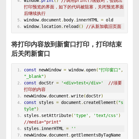
window
.
print
()
//调用print()函数时，会跳出
打印预览的界面，如下的代码被阻塞，关闭预览界面
后继续执行
window
.
document
.
body
.
innerHTML 
=
 old
window
.
location
.
reload
()
//从新加载旧页面
将打印内容放到新窗口打印，打印结束
后关闭新窗口
const
 newWindow 
=
 window
.
open
(
"打印窗口"
,
"_blank"
)
const
 docStr 
=
'<div>test</div>'
//须要
打印的内容
newWindow
.
document
.
write
(
docStr
)
const
 styles 
=
 document
.
createElement
(
"s
tyle"
)
styles
.
setAttribute
(
'type'
,
'text/css'
)
//media="print"
styles
.
innerHTML 
=
''
newWindow
.
document
.
getElementsByTagName