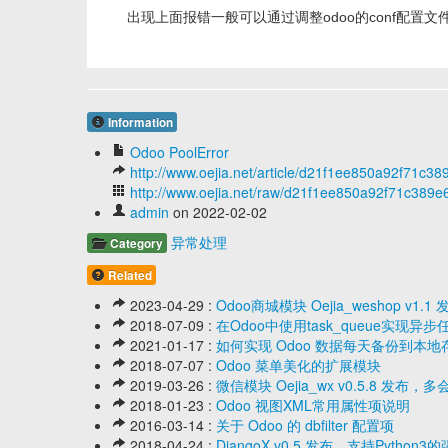
出现上面报错一般可以通过调整odoo的conf配置文件，
Information
Odoo PoolError
http://www.oejia.net/article/d21f1ee850a92f71c3
http://www.oejia.net/raw/d21f1ee850a92f71c389
admin
on 2022-02-02
异常处理
Category
Related
2023-04-29 :
Odoo商城模块 Oejia_weshop v
2018-07-09 :
在Odoo中使用task_queue实现异
2021-01-17 :
如何实现 Odoo 数据每天备份到本地
2018-07-07 :
Odoo 菜单美化的扩展模块
2019-03-26 :
微信模块 Oejia_wx v0.5.8 
2018-01-23 :
Odoo 视图XML常用属性项说明
2016-03-14 :
关于 Odoo 的 dbfilter 配置项
2018-04-24 :
DjangoX v0.5 发布，支持Pytho