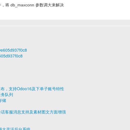
将 db_maxconn 参数调大来解决
89e605d937f0c8
e605d937f0c8
1.1 发布，支持Odoo16及下单子账号特性
步任务队列
存储
发布，多会话客服消息支持及素材图文方面增强
n3的强大灵活后台系统