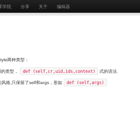
E学院
分享
关于
编辑器
d style两种类型：
用的类型，
def (self,cr,uid,ids,context)
式的语法.
格,只保留了self和args，形如
def (self,args)