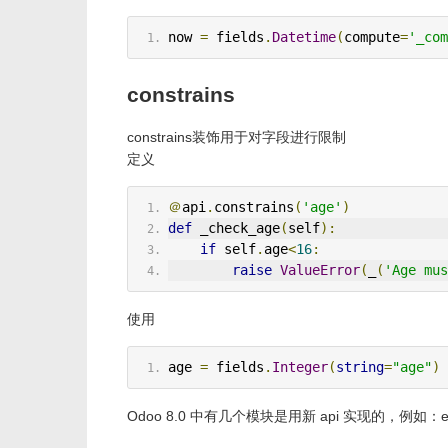
now 
=
 fields
.
Datetime
(
compute
=
'_com
constrains
constrains装饰用于对字段进行限制
定义
＠
api
.
constrains
(
'age'
)
def
 _check_age
(
self
):
if
 self
.
age
<
16
:
raise
ValueError
(
_
(
'Age mus
使用
age 
=
 fields
.
Integer
(
string
=
"age"
)
Odoo 8.0 中有几个模块是用新 api 实现的，例如：ev