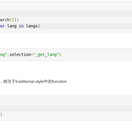
arch
([])
or
 lang 
in
 langs
]
ng"
,
selection
=
"_get_lang"
)
itional-style中的function
)