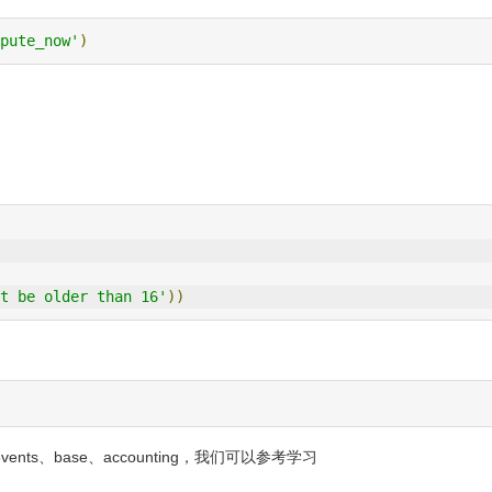
pute_now'
)
t be older than 16'
))
ents、base、accounting，我们可以参考学习