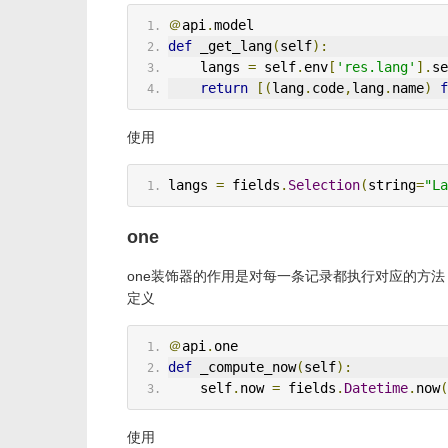
＠
api
.
model
def
 _get_lang
(
self
):
    langs 
=
 self
.
env
[
'res.lang'
].
se
return
[(
lang
.
code
,
lang
.
name
)
f
使用
langs 
=
 fields
.
Selection
(
string
=
"La
one
one装饰器的作用是对每一条记录都执行对应的方法，相当于trad
定义
＠
api
.
one
def
 _compute_now
(
self
):
    self
.
now 
=
 fields
.
Datetime
.
now
(
使用