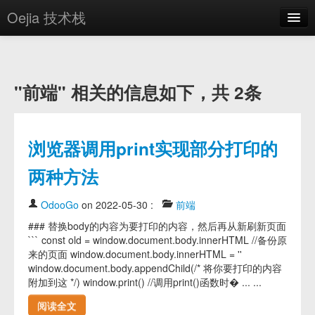
Oejia 技术栈
首页
应用市场
"前端" 相关的信息如下，共 2条
方案
OE学院
浏览器调用print实现部分打印的
分享
两种方法
关于
OdooGo
on 2022-05-30
:
前端
编辑器
### 替换body的内容为要打印的内容，然后再从新刷新页面
``` const old = window.document.body.innerHTML //备份原
登录
来的页面 window.document.body.innerHTML = ''
window.document.body.appendChild(/* 将你要打印的内容
附加到这 */) window.print() //调用print()函数时� ... ...
阅读全文