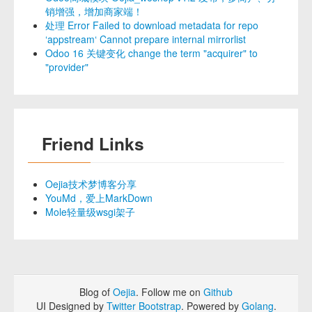
销增强，增加商家端！
处理 Error Failed to download metadata for repo
‘appstream‘ Cannot prepare internal mirrorlist
Odoo 16 关键变化 change the term "acquirer" to
"provider"
Friend Links
Oejia技术梦博客分享
YouMd，爱上MarkDown
Mole轻量级wsgi架子
Blog of
Oejia
. Follow me on
Github
UI Designed by
Twitter Bootstrap
. Powered by
Golang
.