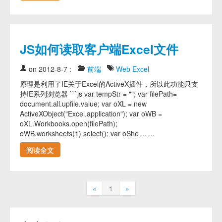
JS如何读取客户端Excel文件
on 2012-8-7
:
前端
Web
Excel
原理是利用了IE关于Excel的ActiveX插件，所以此功能只支
持IE系列浏览器 ```js var tempStr = ""; var filePath=
document.all.upfile.value; var oXL = new
ActiveXObject("Excel.application"); var oWB =
oXL.Workbooks.open(filePath);
oWB.worksheets(1).select(); var oShe ... ...
阅读全文
«
1
»