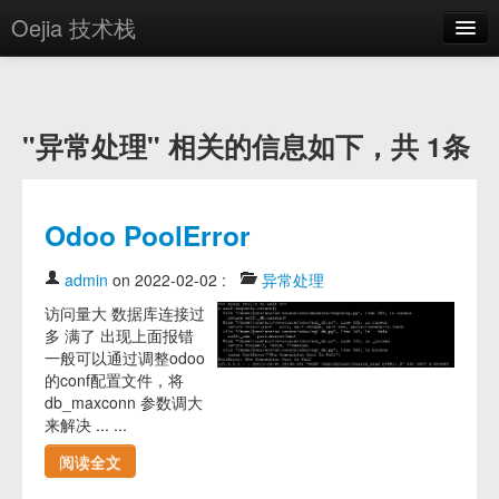
Oejia 技术栈
首页
应用市场
"异常处理" 相关的信息如下，共 1条
方案
OE学院
Odoo PoolError
分享
admin
on 2022-02-02
:
异常处理
关于
访问量大 数据库连接过
多 满了 出现上面报错
编辑器
一般可以通过调整odoo
的conf配置文件，将
登录
db_maxconn 参数调大
来解决 ... ...
阅读全文