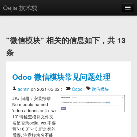
Oejia 技术栈
首页
应用市场
"微信模块" 相关的信息如下，共 13
方案
条
OE学院
分享
Odoo 微信模块常见问题处理
关于
admin
on 2021-05-22
:
Odoo
微信模块
编辑器
### 问题：安装报错
No module named
登录
'odoo.addons.oejia_wx-
10' 请检查模块文件夹
名是否为oejia_wx,不要
带"-10.0”"-13.0"之类的
后缀, 注意模块名不能