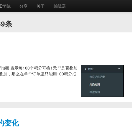
E学院
分享
关于
编辑器
69条
折扣额 表示每100个积分可换1元 **是否叠加
开启叠加，那么在单个订单里只能用100积分抵
库的变化