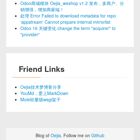
Odoo商城模块 Oejia_weshop v1.2 发布，多商户、分
销增强，增加商家端！
处理 Error Failed to download metadata for repo
‘appstream‘ Cannot prepare internal mirrorlist
Odoo 16 关键变化 change the term "acquirer" to
"provider"
Friend Links
Oejia技术梦博客分享
YouMd，爱上MarkDown
Mole轻量级wsgi架子
Blog of
Oejia
. Follow me on
Github