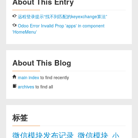
About This Entry
远程登录提示“找不到匹配的keyexchange算法”
Odoo Error Invalid Prop 'apps' in component
'HomeMenu'
About This Blog
main index
to find recently
archives
to find all
标签
微信模块发布记录
微信模块
小